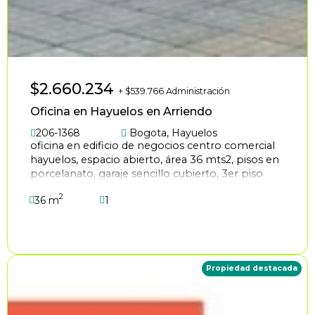
$2.660.234
+ $539.766 Administración
Oficina en Hayuelos en Arriendo
206-1368
Bogota
,
Hayuelos
oficina en edificio de negocios centro comercial
hayuelos, espacio abierto, área 36 mts2, pisos en
porcelanato, garaje sencillo cubierto, 3er piso
vista interna, baños comunales en hall de
2
36 m
1
oficinas, ascensor, estrato 4, excelente estado,
ubicado sobre avenidas principales, avenida cali,
calle 13, canon no incluye administración, agenda
tu visita virtual.
Propiedad destacada