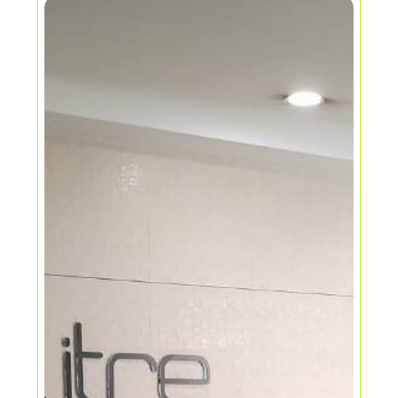
fácil acceso al transporte público, dado
que se ubica a pocas cuadras de la
avenida el dorado y sobre la avenida la
esperanza, para inversión, cuenta con
el servicios de luz eléctrica, con su
contador independiente. sin duda
alguna una excelente inversión.