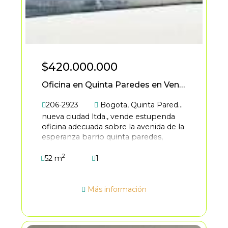
$420.000.000
Oficina en Quinta Paredes en Venta
206-2923
Bogota
,
Quinta Paredes
nueva ciudad ltda., vende estupenda
oficina adecuada sobre la avenida de la
esperanza barrio quinta paredes,
centro empresarial salitre office, con
2
un área construida de 52 mts, con
52 m
1
pisos en porcelanato, un garaje
privado cubierto, el centro
empresarial cuenta con salón de
Más información
reuniones, y equipos sanitarios. cerca a
la embajada americana y al
aeropuerto internacional el dorado, de