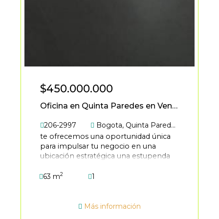
$450.000.000
Oficina en Quinta Paredes en Venta
206-2997
Bogota
,
Quinta Paredes
te ofrecemos una oportunidad única
para impulsar tu negocio en una
ubicación estratégica una estupenda
oficina adecuada en el prestigioso
2
centro empresarial salitre office, sobre
63 m
1
la av. de la esperanza, en el barrio
quinta paredes. ubicación privilegiada,
sobre la avenida de la esperanza, con
Más información
fácil acceso a la avenida el dorado.