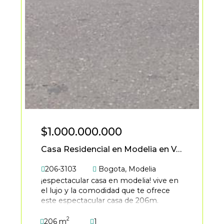
$1.000.000.000
Casa Residencial en Modelia en Venta
206-3103
Bogota
,
Modelia
¡espectacular casa en modelia! vive en
el lujo y la comodidad que te ofrece
este espectacular casa de 206m.
ubicada en sector residencial. cuenta
2
con 4 amplias habitaciones cada uno
206 m
1