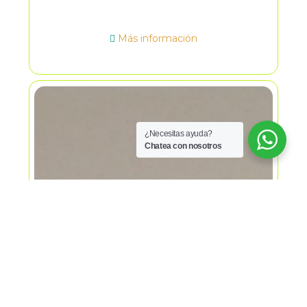
con closet, tres baños, estudio, sala
comedor independiente, cocina
integral equipada con
Más información
electrodomésticos, cuarto de servicio,
zona de lavandería, patio cubierto,
solar, un parqueadero para dos
vehiculos te garantizan siempre un
lugar seguro para tus vehículos.
además, el sector cuenta con zona
comercial, parques . también su
¿Necesitas ayuda?
estratégica ubicación te brinda fácil
Chatea con nosotros
acceso al aeropuerto internacional el
dorado, centros comerciales y
principales vías de la ciudad. ¡no
pierdas la oportunidad de vivir en un
entorno privilegiado.