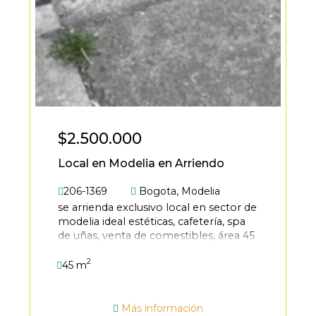
$2.500.000
Local en Modelia en Arriendo
206-1369
Bogota
,
Modelia
se arrienda exclusivo local en sector de
modelia ideal estéticas, cafetería, spa
de uñas, venta de comestibles, área 45
mts, 1er piso con vista externa, vista a
2
la avenida, fachada de granito gris,
45 m
estrato 4, pisos en cerámica, frente a
avenida principal de modelia, vías de
acceso carrera 82, avenida esperanza,
Más información