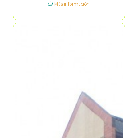
verdes, totalmente terminado y
Más información
distribuido en 2 habitaciones, sala-
comedor, cocina, zona de ropas y un
baño. el conjunto cerrado ofrece
seguridad 24/7, piscinas para adultos y
niños, zona bbq, salón social, parque
infantil y parqueadero comunal.
propiedad de estrato 3, con servicios
de agua, luz y gas natural, y libre de
hipoteca por un precio de
$165.000.000 (administración:
$169.000). ¡ideal para inversión o
descanso!