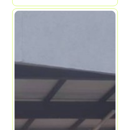
acceso peatonal y vehicular mediante
tarjetas de aproximación, sistema de
control de incendios para las oficinas,
los ascensores están automatizados,
en la zona encontramos bancos,
restaurantes, además el edificio está
certificado en bioseguridad por el
icontec, lo mismo que está autorizado
por la secretaria de salud para colocar
consultorios de la salud.