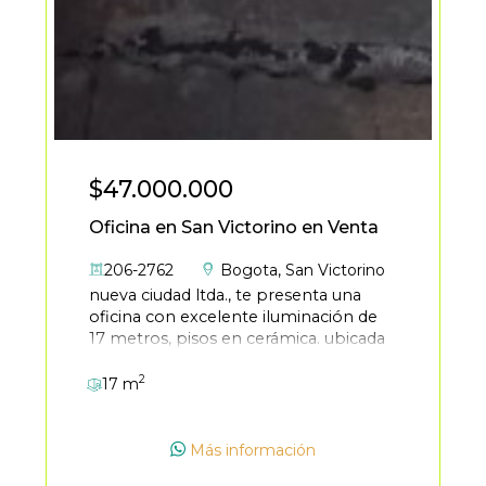
$47.000.000
Oficina en San Victorino en Venta
206-2762
Bogota
,
San Victorino
nueva ciudad ltda., te presenta una
oficina con excelente iluminación de
17 metros, pisos en cerámica. ubicada
a una cuadrada de la carrera decima,
2
muy cerca de san victorino, cuenta
17 m
con, sala de junta en cada piso,
baterías de baños por piso, control de
correspondencia, servicio de aseo de
Más información
área comunes, vigilancia 24 horas,