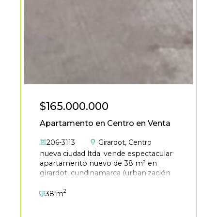
$165.000.000
Apartamento en Centro en Venta
206-3113
Girardot
,
Centro
nueva ciudad ltda. vende espectacular
apartamento nuevo de 38 m² en
girardot, cundinamarca (urbanización
turquesa), ubicado estratégicamente
2
sobre la variante a ibagué. el inmueble
38 m
se encuentra en un cuarto piso
exterior con excelente vista a zonas