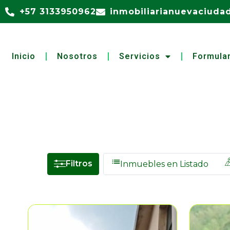
+57 3133950962
inmobiliarianuevaciud
Inicio
Nosotros
Servicios
Formular
Filtros
Inmuebles en Listado