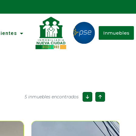
Inmuebles
lientes
5 inmuebles encontrados