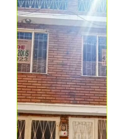
automatizados, en la zona
inmed
encontramos bancos,
con n
restaurantes, además el
privil
edificio está certificado en
visitas
bioseguridad por el icontec, lo
seman
mismo que está autorizado
por la secretaria de salud para
colocar consultorios de la
salud.