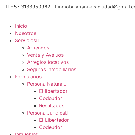
+57 3133950962
inmobiliarianuevaciudad@gmail.
Inicio
Nosotros
Servicios
Arriendos
Venta y Avalúos
Arreglos locativos
Seguros inmobiliarios
Formularios
Persona Natural
El libertador
Codeudor
Resultados
Persona Juridica
El Libertador
Codeudor
Inmuebles