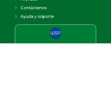
Contáctenos
Ayuda y soporte
Paga en línea de forma segura
Ir a pagos PSE
CONTÁCTENOS
SEDE COMERCIAL
Cr. 69 No. 24 A -69 Local 1 Bogotá
+57 3133950962
+ (601) 4100301 – 4106023