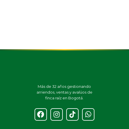
dobles y tres camas sencillas un sofá
cama, tres hamacas, 4 baños, cocina
integral equipada, calentador de agua
caliente, wifi, cascada, jacuzzi con
capacidad para doce personas, bbq
con estufa de leña, casa de muñecas
en madera, además cuenta con kiosco
octagonal con sótano, parqueadero
para veinte vehículos con acceso de
placa huella, zona de asados con
lavaplatos, horno de barro, arboles
frutales, tanque de reserva de 1000
litros.
Más de 32 años gestionando
arriendos, ventas y avalúos de
finca raíz en Bogotá.