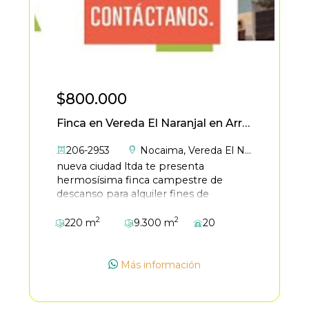
$800.000
Finca en Vereda El Naranjal en Arriendo
206-2953
Nocaima
,
Vereda El Naranjal
nueva ciudad ltda te presenta
hermosísima finca campestre de
descanso para alquiler fines de
semana, en temporada alta $800.000
2
2
por noche, en clima cálido a una una
220 m
9.300 m
20
hora y media de la ciudad de bogotá,
municipio de nocaima – vereda el
naranjal, consta de un área de terreno
Más información
de 9300 mts2, con casa en acabados
en guadua de 220 metros cuadrados, 3
alcobas, una cama king, dos camas