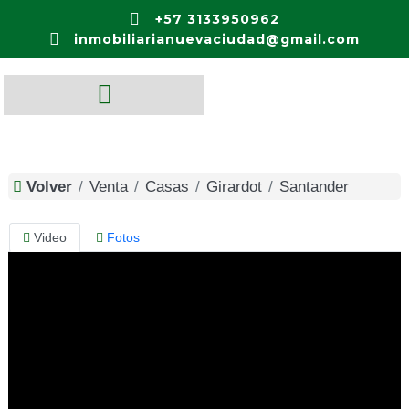
+57 3133950962
inmobiliarianuevaciudad@gmail.com
Volver
Venta
Casas
Girardot
Santander
Video
Fotos