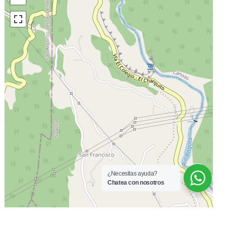
Alcantarillado
Sobre Vía Principal
Zona Residencial
Cerca A Sector
Comercial
Cerca A Hospitales
Cocina Integral
Ventilacion Natural
Pisos Cerámica
Patio
Acabados Cubierta Teja
Eternit
Closet De Lino
Muebles Inferiores
Servicios Públicos
Servicios
Independientes
Pañete
Parqueaderos Lineal
Área Urbana
Unidad Cerrada
Cerca A Colegios-
Comodas Vias De
Universidades
Acceso
Bombas De Gasolina
Cerca A Iglesias
¿Necesitas ayuda?
Chatea con nosotros