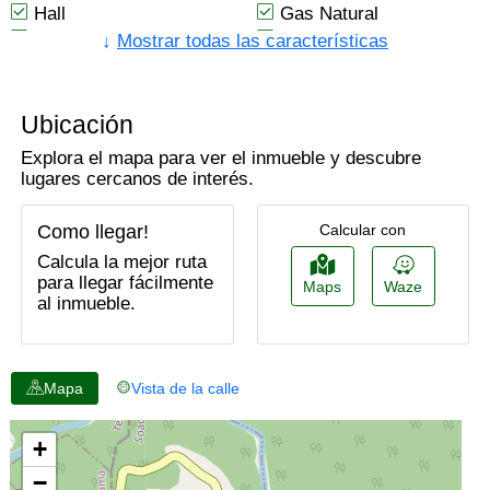
Hall
Gas Natural
Sala Comedor
Cuarto Y Baño De
↓
Mostrar todas las características
Servicio
Closet
Baño Social
Calentador De Paso
Excelente Estado
Ubicación
Baño Compartido
Baño Privado
Explora el mapa para ver el inmueble y descubre
Antejardín
En El Piso
lugares cercanos de interés.
En Casa
Vivienda Bifamiliar
Trans. Público Cercano
Cerca A Supermercados
Como llegar!
Calcular con
Cerca De Centro
Cerca Al Aeropuerto
Calcula la mejor ruta
Comercial
para llegar fácilmente
Maps
Waze
Estudio
Lavanderia
al inmueble.
Independiente
Sala
Usado
Uso Del Lote
Horno A Gas
Residencial
Mapa
Vista de la calle
Cocina Cerrada
Ninguna
Todos Los Servicios
Parqueaderos Cubierto
Cuarto Útil
En Zona Residencial