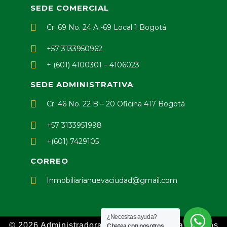
SEDE COMERCIAL
Cr. 69 No. 24 A -69 Local 1 Bogotá
+57 3133950962
+ (601) 4100301 – 4106023
SEDE ADMINISTRATIVA
Cr. 46 No. 22 B – 20 Oficina 417 Bogotá
+57 3133951998
+(601) 7429105
CORREO
Inmobiliarianuevaciudad@gmail.com
¿Necesitas ayuda?
© 2026 Administradora Nueva Ciudad Ltda. · Todos
Chatea con nosotros